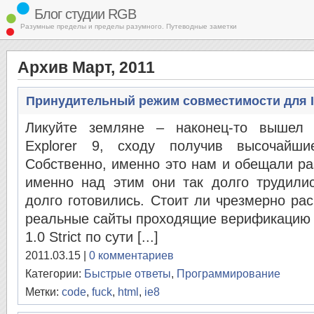
Блог студии RGB
Разумные пределы и пределы разумного. Путеводные заметки
Архив Март, 2011
Принудительный режим совместимости для In
Ликуйте земляне – наконец-то вышел м
Explorer 9, сходу получив высочайши
Собственно, именно это нам и обещали раз
именно над этим они так долго трудилис
долго готовились. Стоит ли чрезмерно рас
реальные сайты проходящие верификацию 
1.0 Strict по сути [...]
2011.03.15 |
0 комментариев
Категории:
Быстрые ответы
,
Программирование
Метки:
code
,
fuck
,
html
,
ie8