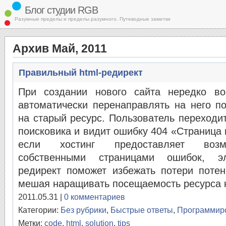
Блог студии RGB
Разумные пределы и пределы разумного. Путеводные заметки
Архив Май, 2011
Правильный html-редирект
При создании нового сайта нередко во
автоматически перенаправлять на него п
на старый ресурс. Пользователь переходи
поисковика и видит ошибку 404 «Страница 
если хостинг предоставляет возм
собственными страницами ошибок, эл
редирект поможет избежать потери потен
мешая наращивать посещаемость ресурса как
2011.05.31 |
0 комментариев
Категории:
Без рубрики
,
Быстрые ответы
,
Программир
Метки:
code
,
html
,
solution
,
tips